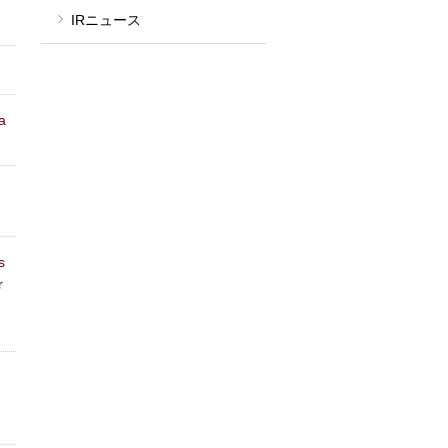
IRニュース
a
s
r