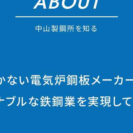
ABOUT
中山製鋼所を知る
かない電気炉鋼板
メーカ
ナブルな鉄鋼業を
実現して