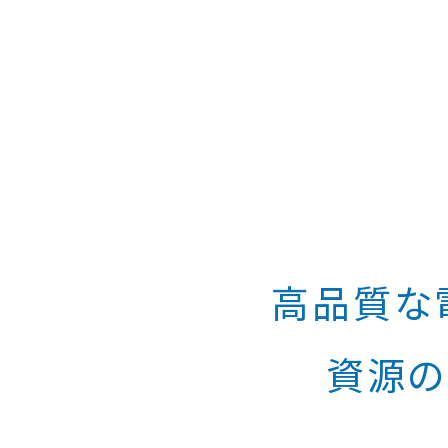
高品質な
資源の