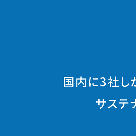
国内に3社し
サステ