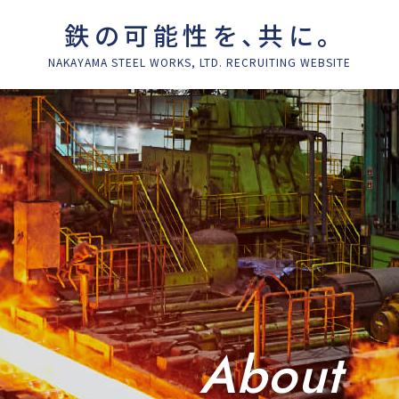
鉄の可能性を、共に。
NAKAYAMA STEEL WORKS, LTD. RECRUITING WEBSITE
About