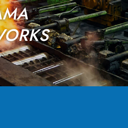
AMA
WORKS
る